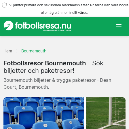
Vi jämför primära och sekundära marknadsplatser. Priserna kan vara högre
eller lägre än nominellt värde.
Hem
Hem
Bournemouth
Lag
Fotbollsresor Bournemouth
- Sök
Ligor
biljetter och paketresor!
Bournemouth biljetter & trygga paketresor · Dean
Resebyråer
Court, Bournemouth.