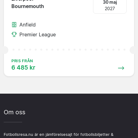
30 maj
Bournemouth
2027
Anfield
Premier League
PRIS FRÅN
6 485 kr
Om oss
Fotbollsresa.nu är en jämförelsesajt för fotbollsbiljetter &