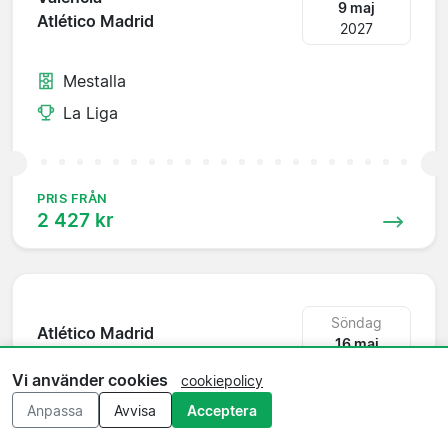
9 maj
Atlético Madrid
2027
Mestalla
La Liga
PRIS FRÅN
2 427 kr
Söndag
Atlético Madrid
16 maj
Rayo Vallecano
2027
Vi använder cookies
cookiepolicy
Anpassa
Avvisa
Acceptera
Wanda Metropolitano