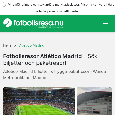
Vi jämför primära och sekundära marknadsplatser. Priserna kan vara högre
eller lägre än nominellt värde.
Hem
Hem
Atlético Madrid
Lag
Fotbollsresor Atlético Madrid
- Sök
Ligor
biljetter och paketresor!
Atlético Madrid biljetter & trygga paketresor · Wanda
Resebyråer
Metropolitano, Madrid.