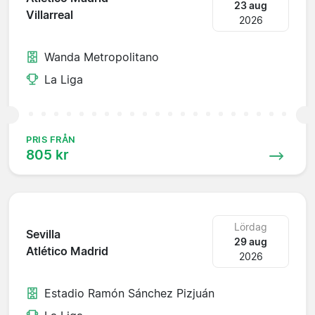
23 aug
Villarreal
2026
Wanda Metropolitano
La Liga
PRIS FRÅN
805 kr
Lördag
Sevilla
29 aug
Atlético Madrid
2026
Estadio Ramón Sánchez Pizjuán