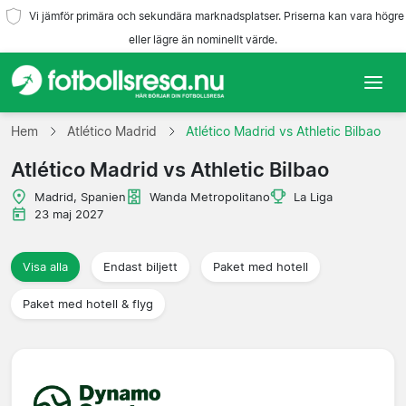
Vi jämför primära och sekundära marknadsplatser. Priserna kan vara högre
eller lägre än nominellt värde.
Hem
Hem
Atlético Madrid
Atlético Madrid vs Athletic Bilbao
Atlético Madrid vs Athletic Bilbao
Lag
Madrid, Spanien
Wanda Metropolitano
La Liga
Ligor
23 maj 2027
Resebyråer
Visa alla
Endast biljett
Paket med hotell
Paket med hotell & flyg