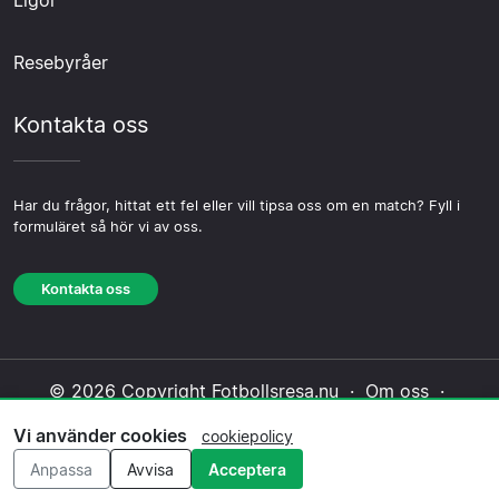
Ligor
Resebyråer
Kontakta oss
Har du frågor, hittat ett fel eller vill tipsa oss om en match? Fyll i
formuläret så hör vi av oss.
Kontakta oss
© 2026 Copyright Fotbollsresa.nu ·
Om oss
·
Kontakta oss
·
Integritetspolicy
·
Cookiepolicy
·
Vi använder cookies
cookiepolicy
Redaktionell policy
Anpassa
Avvisa
Acceptera