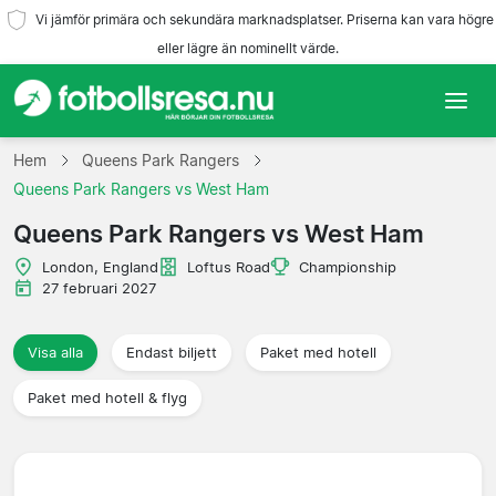
Vi jämför primära och sekundära marknadsplatser. Priserna kan vara högre
eller lägre än nominellt värde.
Hem
Hem
Queens Park Rangers
Queens Park Rangers vs West Ham
Lag
Queens Park Rangers vs West Ham
Ligor
London, England
Loftus Road
Championship
27 februari 2027
Resebyråer
Visa alla
Endast biljett
Paket med hotell
Paket med hotell & flyg