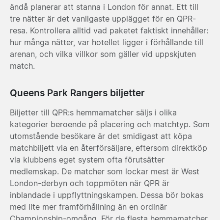
ändå planerar att stanna i London för annat. Ett till
tre nätter är det vanligaste upplägget för en QPR-
resa. Kontrollera alltid vad paketet faktiskt innehåller:
hur många nätter, var hotellet ligger i förhållande till
arenan, och vilka villkor som gäller vid uppskjuten
match.
Queens Park Rangers biljetter
Biljetter till QPR:s hemmamatcher säljs i olika
kategorier beroende på placering och matchtyp. Som
utomstående besökare är det smidigast att köpa
matchbiljett via en återförsäljare, eftersom direktköp
via klubbens eget system ofta förutsätter
medlemskap. De matcher som lockar mest är West
London-derbyn och toppmöten när QPR är
inblandade i uppflyttningskampen. Dessa bör bokas
med lite mer framförhållning än en ordinär
Championship-omgång. För de flesta hemmamatcher