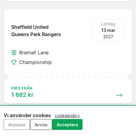
Lördag
Sheffield United
13 mar
Queens Park Rangers
2027
Bramall Lane
Championship
PRIS FRÅN
1 682 kr
Vi använder cookies
cookiepolicy
Anpassa
Avvisa
Acceptera
Tisdag
Queens Park Rangers
16 mar