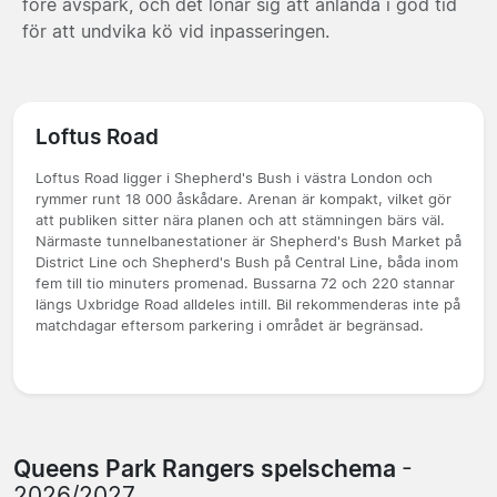
före avspark, och det lönar sig att anlända i god tid
för att undvika kö vid inpasseringen.
Loftus Road
Loftus Road ligger i Shepherd's Bush i västra London och
rymmer runt 18 000 åskådare. Arenan är kompakt, vilket gör
att publiken sitter nära planen och att stämningen bärs väl.
Närmaste tunnelbanestationer är Shepherd's Bush Market på
District Line och Shepherd's Bush på Central Line, båda inom
fem till tio minuters promenad. Bussarna 72 och 220 stannar
längs Uxbridge Road alldeles intill. Bil rekommenderas inte på
matchdagar eftersom parkering i området är begränsad.
Queens Park Rangers spelschema
-
2026/2027