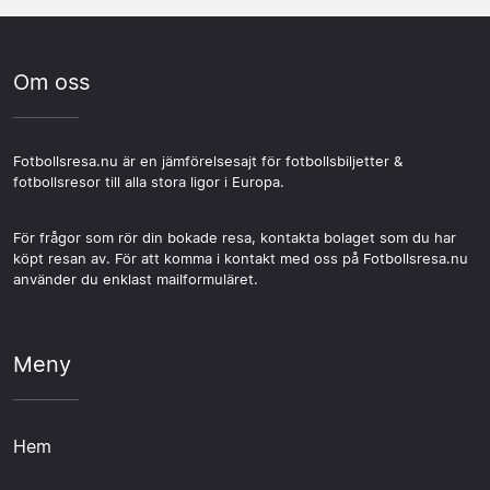
återförsäljare erbjuder i regel återbetalning eller ombyte
för att se mer av Eindhoven eller ta tåget vidare. Reser
säsongen.
vid inställd match. Det är viktigt att läsa igenom villkoren
du i grupp är ett resepaket ofta det smidigaste
även för uppskjutna matcher, inte bara inställda,
alternativet eftersom flyg, hotell och biljett samlas hos
Om oss
eftersom regler kan skilja sig åt. Vid ett förändrat
en säljare.
matchdatum är det säljaren du ska kontakta i första
hand.
Fotbollsresa.nu är en jämförelsesajt för fotbollsbiljetter &
fotbollsresor till alla stora ligor i Europa.
För frågor som rör din bokade resa, kontakta bolaget som du har
köpt resan av. För att komma i kontakt med oss på Fotbollsresa.nu
använder du enklast mailformuläret.
Meny
Hem