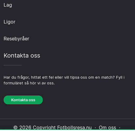
Lag
Ligor
Resebyråer
Kontakta oss
Har du frågor, hittat ett fel eller vill tipsa oss om en match? Fyll i
formuläret så hör vi av oss.
Kontakta oss
© 2026 Copyright Fotbollsresa.nu ·
Om oss
·
Kontakta oss
·
Integritetspolicy
·
Cookiepolicy
·