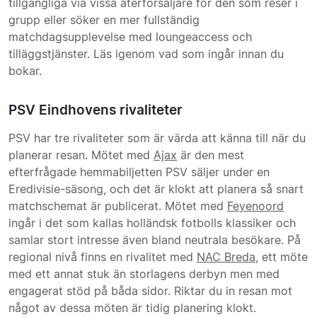
tillgängliga via vissa återförsäljare för den som reser i
grupp eller söker en mer fullständig
matchdagsupplevelse med loungeaccess och
tilläggstjänster. Läs igenom vad som ingår innan du
bokar.
PSV Eindhovens rivaliteter
PSV har tre rivaliteter som är värda att känna till när du
planerar resan. Mötet med
Ajax
är den mest
efterfrågade hemmabiljetten PSV säljer under en
Eredivisie-säsong, och det är klokt att planera så snart
matchschemat är publicerat. Mötet med
Feyenoord
ingår i det som kallas holländsk fotbolls klassiker och
samlar stort intresse även bland neutrala besökare. På
regional nivå finns en rivalitet med
NAC Breda
, ett möte
med ett annat stuk än storlagens derbyn men med
engagerat stöd på båda sidor. Riktar du in resan mot
något av dessa möten är tidig planering klokt.