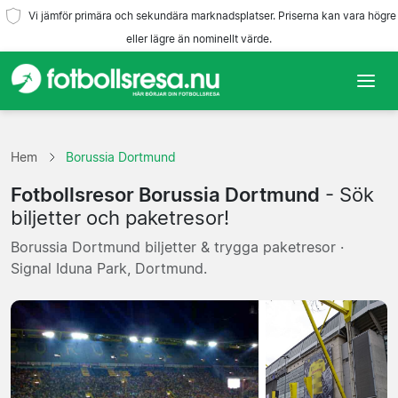
Vi jämför primära och sekundära marknadsplatser. Priserna kan vara högre
eller lägre än nominellt värde.
Hem
Hem
Borussia Dortmund
Lag
Fotbollsresor Borussia Dortmund
- Sök
Ligor
biljetter och paketresor!
Borussia Dortmund biljetter & trygga paketresor ·
Resebyråer
Signal Iduna Park, Dortmund.