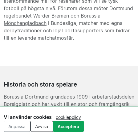
återkommande mål för resenärer som vill se tysk
fotboll på högsta nivå. Förutom dessa möter Dortmund
regelbundet
Werder Bremen
och
Borussia
Mönchengladbach
i Bundesliga, matcher med egna
derbytraditioner och lojal bortasupporters som bidrar
till en levande matchatmosfär.
Historia och stora spelare
Borussia Dortmund grundades 1909 i arbetarstadsdelen
Borsigplatz och har vuxit till en stor och framgångsrik
tysk klubb. Klubben har vunnit Bundesliga vid flera
Vi använder cookies
cookiepolicy
tillfällen och tog hem UEFA Champions League 1997
under Ottmar Hitzfelds ledning. Under tidigt 2010-tal
Anpassa
Avvisa
Acceptera
byggde tränare Jürgen Klopp ett lag som dominerade