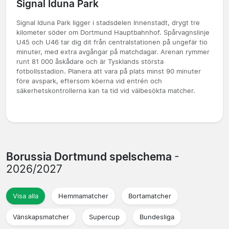
Signal Iduna Park
Signal Iduna Park ligger i stadsdelen Innenstadt, drygt tre
kilometer söder om Dortmund Hauptbahnhof. Spårvagnslinje
U45 och U46 tar dig dit från centralstationen på ungefär tio
minuter, med extra avgångar på matchdagar. Arenan rymmer
runt 81 000 åskådare och är Tysklands största
fotbollsstadion. Planera att vara på plats minst 90 minuter
före avspark, eftersom köerna vid entrén och
säkerhetskontrollerna kan ta tid vid välbesökta matcher.
Borussia Dortmund spelschema
-
2026/2027
Visa alla
Hemmamatcher
Bortamatcher
Vänskapsmatcher
Supercup
Bundesliga