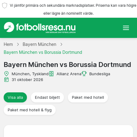
Vi jämför primära och sekundära marknadsplatser. Priserna kan vara högre
eller lägre än nominellt värde.
Hem
Hem
Bayern München
Bayern München vs Borussia Dortmund
Lag
Bayern München vs Borussia Dortmund
Ligor
München, Tyskland
Allianz Arena
Bundesliga
31 oktober 2026
Resebyråer
Visa alla
Endast biljett
Paket med hotell
Paket med hotell & flyg