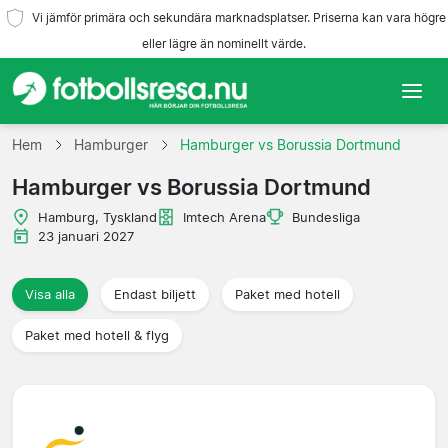
Vi jämför primära och sekundära marknadsplatser. Priserna kan vara högre
eller lägre än nominellt värde.
Hem
Hem
Hamburger
Hamburger vs Borussia Dortmund
Hamburger vs Borussia Dortmund
Lag
Hamburg, Tyskland
Imtech Arena
Bundesliga
Ligor
23 januari 2027
Resebyråer
Visa alla
Endast biljett
Paket med hotell
Paket med hotell & flyg