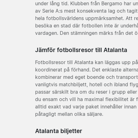
under lång tid. Klubben från Bergamo har un
av Serie A:s mest konsekventa lag och tagit 
hela fotbollsvärldens uppmärksamhet. Att r
besöka en stad där fotbollen inte är underhål
vardagen. Den stämningen märks från det ög
Jämför fotbollsresor till Atalanta
Fotbollsresor till Atalanta kan läggas upp p
koordinerat på förhand. Det enklaste alterna
kombinerar med eget boende och transport. 
vanligtvis matchbiljett, hotell och ibland fly
passar särskilt bra om du reser i grupp eller
du ensam och vill ha maximal flexibilitet är f
alltid exakt vad varje paket innehåller inna
påtagligt mellan olika säljare.
Atalanta biljetter