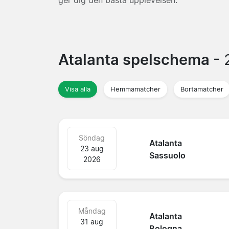
Atalanta spelschema
-
Visa alla
Hemmamatcher
Bortamatcher
Söndag
Atalanta
23 aug
Sassuolo
2026
Måndag
Atalanta
31 aug
Bologna