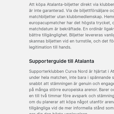
Att köpa Atalanta-biljetter direkt via klubbe
är inte garanterad. Via de biljettförsäljar
matchbiljetter utan klubbmedlemskap. Hem
europacupmatcher har det högsta trycket, oc
matchdatum är bekräftade. En ordinär ligakvä
bättre tillgänglighet. Biljetter levereras vanl
skannas biljetten vid en turnstile, och det 
legitimation till hands.
Supporterguide till Atalanta
Supporterklubben Curva Nord är hjärtat i At
under hela matchen, inte bara i spännande 
snabbt att stämningen är genuin och engag
på många större europeiska arenor. Barer oc
en till två timmar före avspark och stämni
om du planerar att köpa något utanför arenan
tillgängliga vid de mer informella stånd s
ger dig den bästa upplevelsen.