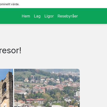
ominellt värde.
Hem
Lag
Ligor
Resebyråer
resor!