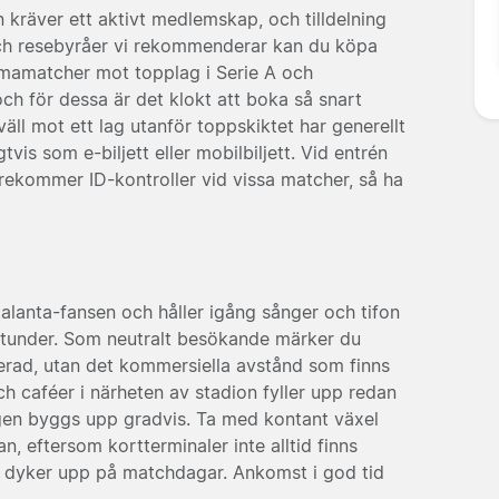
n kräver ett aktivt medlemskap, och tilldelning
e och resebyråer vi rekommenderar kan du köpa
mamatcher mot topplag i Serie A och
h för dessa är det klokt att boka så snart
ll mot ett lag utanför toppskiktet har generellt
igtvis som e-biljett eller mobilbiljett. Vid entrén
förekommer ID-kontroller vid vissa matcher, så ha
alanta-fansen och håller igång sånger och tifon
stunder. Som neutralt besökande märker du
erad, utan det kommersiella avstånd som finns
h caféer i närheten av stadion fyller upp redan
ngen byggs upp gradvis. Ta med kontant växel
, eftersom kortterminaler inte alltid finns
om dyker upp på matchdagar. Ankomst i god tid