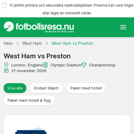
Vi jämför primära och sekundära marknadsplatser. Priserna kan vara högre
eller lägre än nominellt värde.
Hem
Hem
West Ham
West Ham vs Preston
West Ham vs Preston
Lag
London, England
Olympic Stadium
Championship
Ligor
21 november 2026
Resebyråer
Visa alla
Endast biljett
Paket med hotell
Paket med hotell & flyg