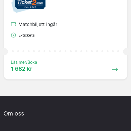
Matchbiljett ingår
E-tickets
Läs mer/Boka
1 682 kr
Om oss