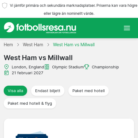
Vi jämför primära och sekundära marknadsplatser. Priserna kan vara högre
eller lägre än nominellt värde.
Hem
Hem
West Ham
West Ham vs Millwall
West Ham vs Millwall
Lag
London, England
Olympic Stadium
Championship
Ligor
21 februari 2027
Resebyråer
Visa alla
Endast biljett
Paket med hotell
Paket med hotell & flyg