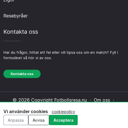
Resebyråer
Kontakta oss
Har du frågor, hittat ett fel eller vill tipsa oss om en match? Fyll i
formuläret så hör vi av oss.
Kontakta oss
© 2026 Copyright Fotbollsresa.nu ·
Om oss
·
Kontakta oss
·
Integritetspolicy
·
Cookiepolicy
·
Vi använder cookies
cookiepolicy
Redaktionell policy
Anpassa
Avvisa
Acceptera