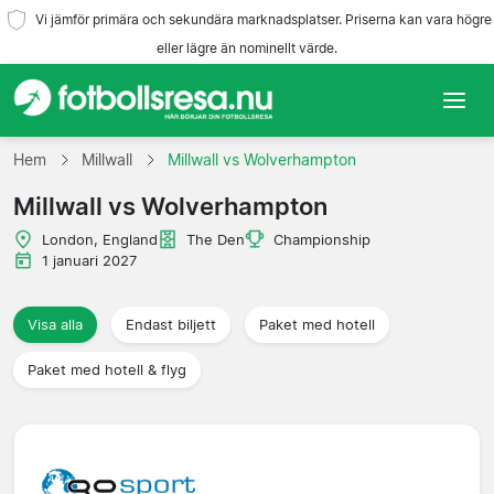
Vi jämför primära och sekundära marknadsplatser. Priserna kan vara högre
eller lägre än nominellt värde.
Hem
Hem
Millwall
Millwall vs Wolverhampton
Millwall vs Wolverhampton
Lag
London, England
The Den
Championship
Ligor
1 januari 2027
Resebyråer
Visa alla
Endast biljett
Paket med hotell
Paket med hotell & flyg