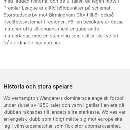
med laddad historia, och de tillfällen då lagen möts i
Premier League är alltid höjdpunkter på schemat.
Storstadsderby mot
Birmingham
City tillhör också
rivalitetssystemet i regionen. För en besökare är dessa
matcher ofta säsongens mest engagerande
matchdagar, med en stämning som skiljer sig tydligt
från ordinarie ligamatcher.
Historia och stora spelare
Wolverhampton Wanderers dominerade engelsk fotboll
under slutet av 1950-talet och vann ligatilar i en era då
klubben räknades till landets allra starkaste. Wolves var
en engelsk klubb som tidigt mätte sig mot europeiska
lag i vänskapsmatcher som fick stor uppmärksamhet.