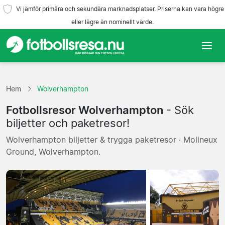
Vi jämför primära och sekundära marknadsplatser. Priserna kan vara högre
eller lägre än nominellt värde.
Hem
Hem
Wolverhampton
Lag
Fotbollsresor Wolverhampton
- Sök
Ligor
biljetter och paketresor!
Wolverhampton biljetter & trygga paketresor · Molineux
Resebyråer
Ground, Wolverhampton.