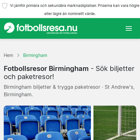
Vi jämför primära och sekundära marknadsplatser. Priserna kan vara högre
eller lägre än nominellt värde.
Hem
Hem
Birmingham
Lag
Fotbollsresor Birmingham
- Sök biljetter
Ligor
och paketresor!
Birmingham biljetter & trygga paketresor · St Andrew's,
Resebyråer
Birmingham.