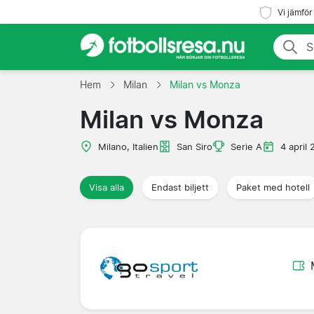
Vi jämför
Hem
Milan
Milan vs Monza
Milan vs Monza
Milano, Italien
San Siro
Serie A
4 april
Visa alla
Endast biljett
Paket med hotell