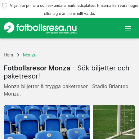
Vi jämför primära och sekundära marknadsplatser. Priserna kan vara högre
eller lägre än nominellt värde.
Hem
Hem
Monza
Lag
Fotbollsresor Monza
- Sök biljetter och
Ligor
paketresor!
Monza biljetter & trygga paketresor · Stadio Brianteo,
Resebyråer
Monza.