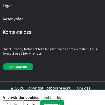
Ligor
Resebyråer
Kontakta oss
Har du frågor, hittat ett fel eller vill tipsa oss om en match? Fyll i
formuläret så hör vi av oss.
Kontakta oss
© 2026 Copyright Fotbollsresa.nu ·
Om oss
·
Kontakta oss
·
Integritetspolicy
·
Cookiepolicy
·
Vi använder cookies
cookiepolicy
Redaktionell policy
Anpassa
Avvisa
Acceptera