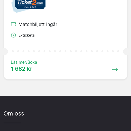
Matchbiljett ingår
E-tickets
Läs mer/Boka
1 682 kr
Om oss