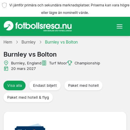
Vi jämför primära och sekundära marknadsplatser. Priserna kan vara högre
eller lägre än nominellt värde.
Hem
Hem
Burnley
Burnley vs Bolton
Burnley vs Bolton
Lag
Burnley, England
Turf Moor
Championship
Ligor
20 mars 2027
Resebyråer
Visa alla
Endast biljett
Paket med hotell
Paket med hotell & flyg