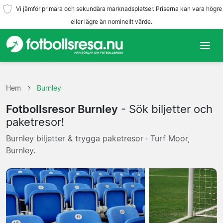
Vi jämför primära och sekundära marknadsplatser. Priserna kan vara högre
eller lägre än nominellt värde.
Hem
Hem
Burnley
Lag
Fotbollsresor Burnley
- Sök biljetter och
Ligor
paketresor!
Burnley biljetter & trygga paketresor · Turf Moor,
Resebyråer
Burnley.