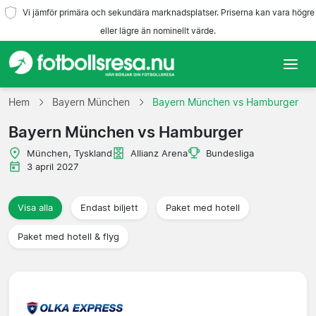
Vi jämför primära och sekundära marknadsplatser. Priserna kan vara högre
eller lägre än nominellt värde.
Hem
Hem
Bayern München
Bayern München vs Hamburger
Bayern München vs Hamburger
Lag
München, Tyskland
Allianz Arena
Bundesliga
Ligor
3 april 2027
Resebyråer
Visa alla
Endast biljett
Paket med hotell
Paket med hotell & flyg