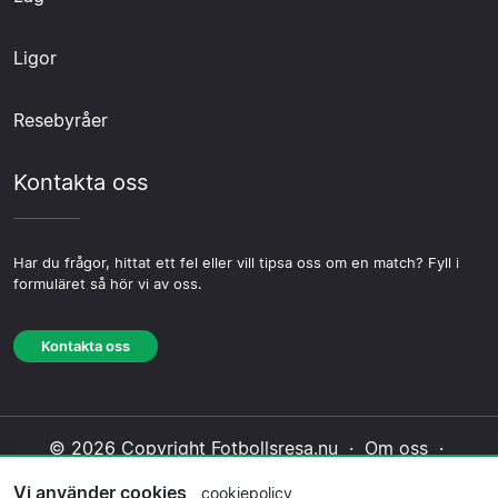
Ligor
Resebyråer
Kontakta oss
Har du frågor, hittat ett fel eller vill tipsa oss om en match? Fyll i
formuläret så hör vi av oss.
Kontakta oss
© 2026 Copyright Fotbollsresa.nu ·
Om oss
·
Kontakta oss
·
Integritetspolicy
·
Cookiepolicy
·
Vi använder cookies
cookiepolicy