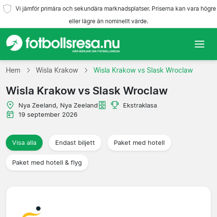
Vi jämför primära och sekundära marknadsplatser. Priserna kan vara högre
eller lägre än nominellt värde.
Hem
Hem
Wisla Krakow
Wisla Krakow vs Slask Wroclaw
Wisla Krakow vs Slask Wroclaw
Lag
Nya Zeeland, Nya Zeeland
Ekstraklasa
Ligor
19 september 2026
Resebyråer
Visa alla
Endast biljett
Paket med hotell
Paket med hotell & flyg