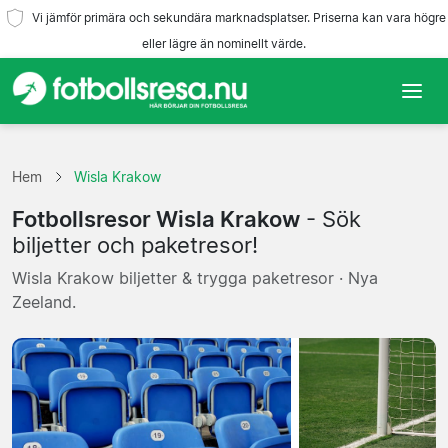
Vi jämför primära och sekundära marknadsplatser. Priserna kan vara högre
eller lägre än nominellt värde.
Hem
Hem
Wisla Krakow
Lag
Fotbollsresor Wisla Krakow
- Sök
Ligor
biljetter och paketresor!
Wisla Krakow biljetter & trygga paketresor · Nya
Resebyråer
Zeeland.