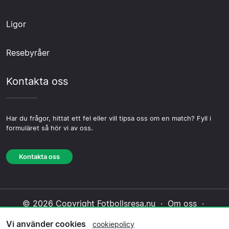
Ligor
Resebyråer
Kontakta oss
Har du frågor, hittat ett fel eller vill tipsa oss om en match? Fyll i
formuläret så hör vi av oss.
Kontakta oss
© 2026 Copyright Fotbollsresa.nu ·
Om oss
·
Kontakta oss
·
Integritetspolicy
·
Cookiepolicy
·
Vi använder cookies
cookiepolicy
Redaktionell policy