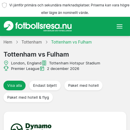
Vi jämför primära och sekundära marknadsplatser. Priserna kan vara högre
eller lägre än nominellt värde.
Hem
Hem
Tottenham
Tottenham vs Fulham
Tottenham vs Fulham
Lag
London, England
Tottenham Hotspur Stadium
Ligor
Premier League
2 december 2026
Resebyråer
Visa alla
Endast biljett
Paket med hotell
Paket med hotell & flyg