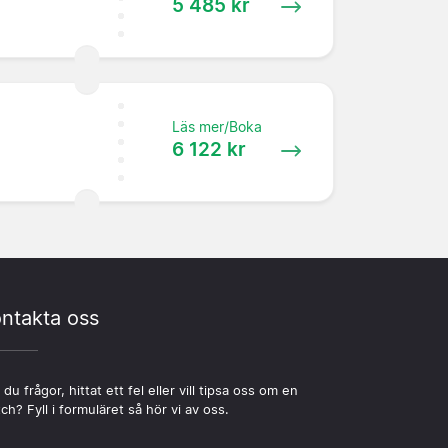
5 485 kr
Läs mer/Boka
6 122 kr
ntakta oss
 du frågor, hittat ett fel eller vill tipsa oss om en
ch? Fyll i formuläret så hör vi av oss.