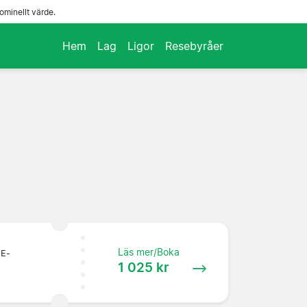
ominellt värde.
Hem
Lag
Ligor
Resebyråer
Läs mer/Boka
 E-
1 025 kr