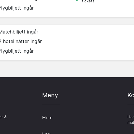
tickets
Flygbiljett ingår
Matchbiljett ingår
2 hotellnätter ingår
Flygbiljett ingår
Meny
Ko
er &
Hem
Har
mat