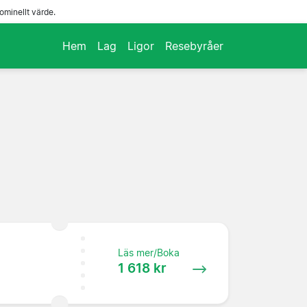
ominellt värde.
Hem
Lag
Ligor
Resebyråer
Läs mer/Boka
1 618 kr