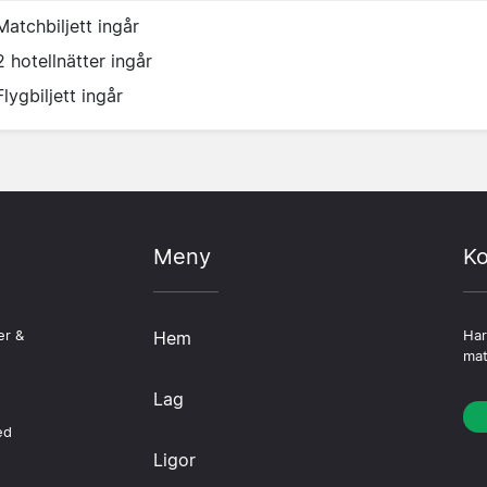
Matchbiljett ingår
2 hotellnätter ingår
Flygbiljett ingår
Meny
Ko
er &
Hem
Har
mat
Lag
ed
Ligor