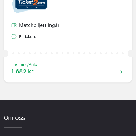
Matchbiljett ingår
E-tickets
Läs mer/Boka
1 682 kr
Om oss