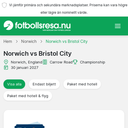
Vi jämför primära och sekundära marknadsplatser. Priserna kan vara högre
eller lägre än nominellt värde.
Hem
Hem
Norwich
Norwich vs Bristol City
Norwich vs Bristol City
Lag
Norwich, England
Carrow Road
Championship
Ligor
30 januari 2027
Resebyråer
Visa alla
Endast biljett
Paket med hotell
Paket med hotell & flyg