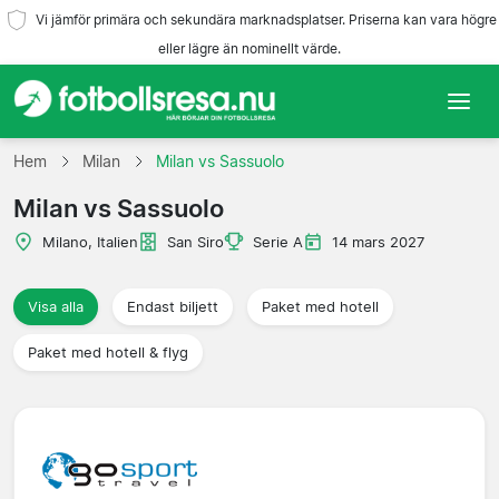
Vi jämför primära och sekundära marknadsplatser. Priserna kan vara högre
eller lägre än nominellt värde.
Hem
Hem
Milan
Milan vs Sassuolo
Milan vs Sassuolo
Lag
Milano, Italien
San Siro
Serie A
14 mars 2027
Ligor
Visa alla
Endast biljett
Paket med hotell
Resebyråer
Paket med hotell & flyg