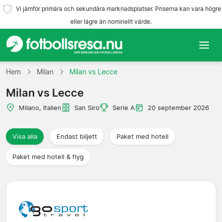
Vi jämför primära och sekundära marknadsplatser. Priserna kan vara högre
eller lägre än nominellt värde.
Hem
Hem
Milan
Milan vs Lecce
Milan vs Lecce
Lag
Milano, Italien
San Siro
Serie A
20 september 2026
Ligor
Visa alla
Endast biljett
Paket med hotell
Resebyråer
Paket med hotell & flyg