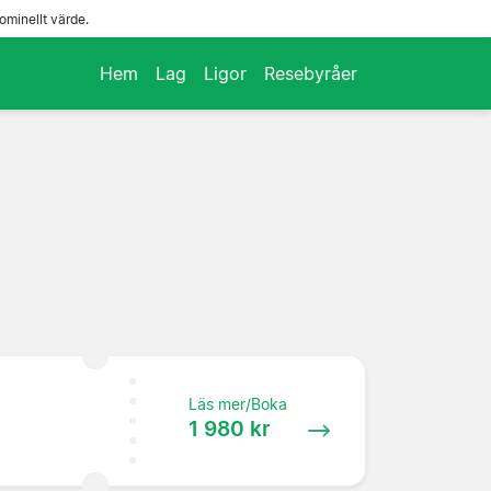
ominellt värde.
Hem
Lag
Ligor
Resebyråer
Läs mer/Boka
1 980 kr