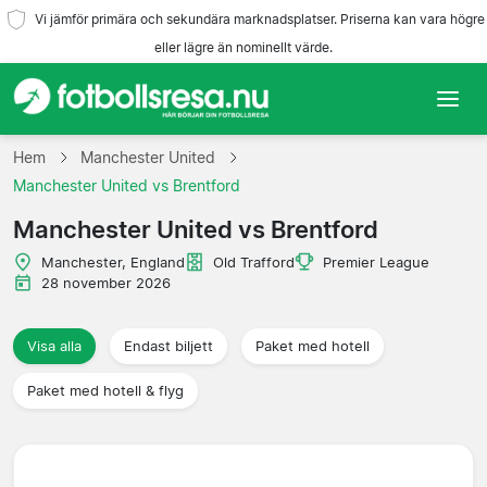
Vi jämför primära och sekundära marknadsplatser. Priserna kan vara högre
eller lägre än nominellt värde.
Hem
Hem
Manchester United
Manchester United vs Brentford
Lag
Manchester United vs Brentford
Ligor
Manchester, England
Old Trafford
Premier League
28 november 2026
Resebyråer
Visa alla
Endast biljett
Paket med hotell
Paket med hotell & flyg