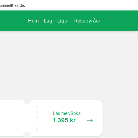
ominellt värde.
Hem
Lag
Ligor
Resebyråer
Läs mer/Boka
1 395 kr