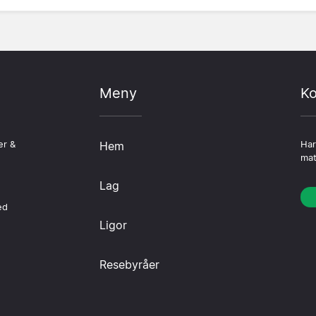
Meny
Ko
er &
Hem
Har
mat
Lag
ed
Ligor
Resebyråer