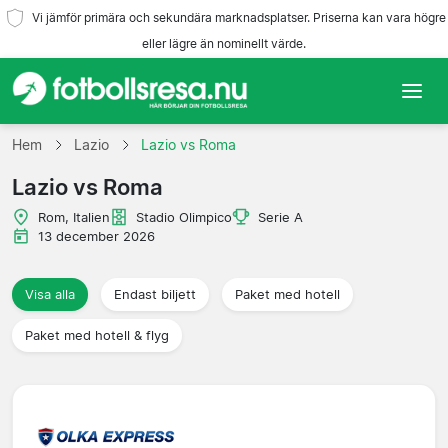
Vi jämför primära och sekundära marknadsplatser. Priserna kan vara högre
eller lägre än nominellt värde.
Hem
Hem
Lazio
Lazio vs Roma
Lazio vs Roma
Lag
Rom, Italien
Stadio Olimpico
Serie A
Ligor
13 december 2026
Resebyråer
Visa alla
Endast biljett
Paket med hotell
Paket med hotell & flyg