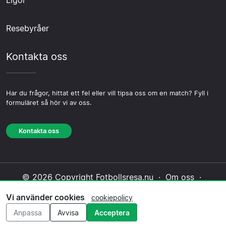
Ligor
Resebyråer
Kontakta oss
Har du frågor, hittat ett fel eller vill tipsa oss om en match? Fyll i
formuläret så hör vi av oss.
Kontakta oss
© 2026 Copyright Fotbollsresa.nu ·
Om oss
·
Kontakta oss
·
Integritetspolicy
·
Cookiepolicy
·
Vi använder cookies
cookiepolicy
Redaktionell policy
Anpassa
Avvisa
Acceptera