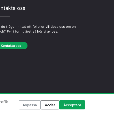
ntakta oss
 du frågor, hittat ett fel eller vill tipsa oss om en
ch? Fyll i formuläret så hör vi av oss.
Kontakta oss
iepolicy
·
Redaktionell policy
afik.
Anpassa
Avvisa
Acceptera