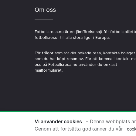
Om oss
Fotbollsresa.nu är en jämförelsesajt för fotbollsbiljett
fotbollsresor till alla stora ligor i Europa.
För frågor som rör din bokade resa, kontakta bolaget
som du har köpt resan av. För att komma i kontakt m
oss på Fotbollsresa.nu använder du enklast
mailformuläret.
© 2026 Copyright Fotbollsre
Vi använder cookies
– Denna webbplats anv
Genom att fortsätta godkänner du vår
cook