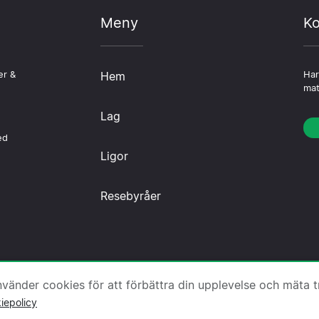
Meny
Ko
er &
Hem
Har
mat
Lag
ed
Ligor
Resebyråer
sa.nu ·
Om oss
·
Kontakta oss
·
Integritetspolicy
·
Cook
änder cookies för att förbättra din upplevelse och mäta tr
iepolicy