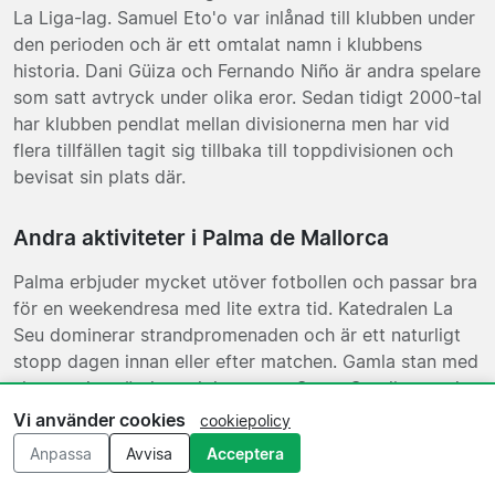
La Liga-lag. Samuel Eto'o var inlånad till klubben under
den perioden och är ett omtalat namn i klubbens
historia. Dani Güiza och Fernando Niño är andra spelare
som satt avtryck under olika eror. Sedan tidigt 2000-tal
har klubben pendlat mellan divisionerna men har vid
flera tillfällen tagit sig tillbaka till toppdivisionen och
bevisat sin plats där.
Andra aktiviteter i Palma de Mallorca
Palma erbjuder mycket utöver fotbollen och passar bra
för en weekendresa med lite extra tid. Katedralen La
Seu dominerar strandpromenaden och är ett naturligt
stopp dagen innan eller efter matchen. Gamla stan med
sina smala gränder och kvarteret Santa Catalina med
ett brett utbud av restauranger och kaféer är enkla att
Vi använder cookies
cookiepolicy
utforska till fots. Stranderna väster om centrum, som
Anpassa
Avvisa
Acceptera
Illetes och Cala Major, nås snabbt med stadsbuss. De
flesta fotbollsresenärer väljer ett upplägg på tre till fyra