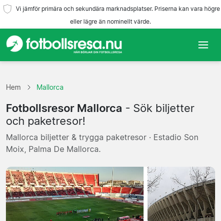
Vi jämför primära och sekundära marknadsplatser. Priserna kan vara högre
eller lägre än nominellt värde.
Hem
Hem
Mallorca
Lag
Fotbollsresor Mallorca
- Sök biljetter
Ligor
och paketresor!
Mallorca biljetter & trygga paketresor · Estadio Son
Resebyråer
Moix, Palma De Mallorca.