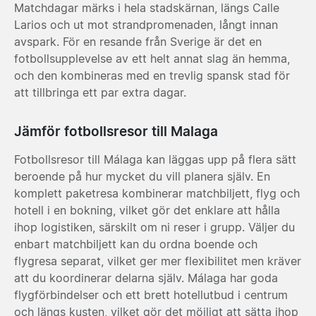
Matchdagar märks i hela stadskärnan, längs Calle
Larios och ut mot strandpromenaden, långt innan
avspark. För en resande från Sverige är det en
fotbollsupplevelse av ett helt annat slag än hemma,
och den kombineras med en trevlig spansk stad för
att tillbringa ett par extra dagar.
Jämför fotbollsresor till Malaga
Fotbollsresor till Málaga kan läggas upp på flera sätt
beroende på hur mycket du vill planera själv. En
komplett paketresa kombinerar matchbiljett, flyg och
hotell i en bokning, vilket gör det enklare att hålla
ihop logistiken, särskilt om ni reser i grupp. Väljer du
enbart matchbiljett kan du ordna boende och
flygresa separat, vilket ger mer flexibilitet men kräver
att du koordinerar delarna själv. Málaga har goda
flygförbindelser och ett brett hotellutbud i centrum
och längs kusten, vilket gör det möjligt att sätta ihop