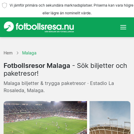
Vi jämför primära och sekundära marknadsplatser. Priserna kan vara högre
eller lägre än nominellt värde.
Hem
Hem
Malaga
Lag
Fotbollsresor Malaga
- Sök biljetter och
Ligor
paketresor!
Malaga biljetter & trygga paketresor · Estadio La
Resebyråer
Rosaleda, Malaga.