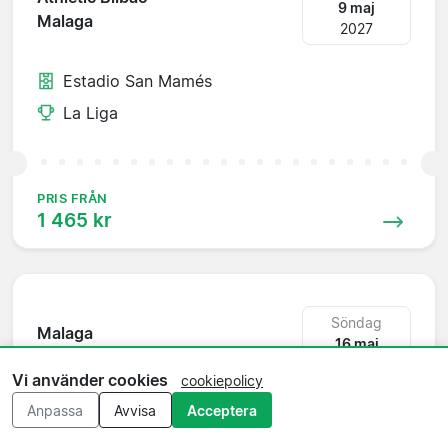
9 maj
Malaga
2027
Estadio San Mamés
La Liga
PRIS FRÅN
1 465 kr
Söndag
Malaga
16 maj
Celta Vigo
2027
Vi använder cookies
cookiepolicy
Anpassa
Avvisa
Acceptera
Estadio La Rosaleda