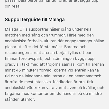
passar bäst beror på hur du föredrar att lägga upp
din resa.
Supporterguide till Malaga
Málaga CF:s supportrar håller igång under hela
matchen med sång och trummor, i linje med den
andalusiska fotbollskulturen där engagemanget sällan
planar ut efter det första målet. Barerna och
restaurangerna runt arenan börjar fyllas ett par
timmar före avspark, och stämningen byggs upp
gradvis i takt med att tröjorna samlas. Kom till arenan
minst 45 minuter i förväg, köerna vid entrén kan ta
tid och de inledande minuterna av en hemmamatsch
är ofta de mest intensiva. Klädkoden är praktisk,
andalusiskt väder kan vara varmt även på kvällar, och
ta gärna med kontanter om du handlar på de mindre
stånden utanför.