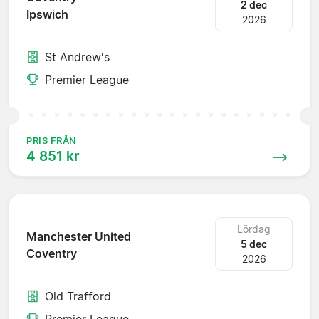
2 dec
Ipswich
2026
St Andrew's
Premier League
PRIS FRÅN
4 851 kr
Lördag
Manchester United
5 dec
Coventry
2026
Old Trafford
Premier League