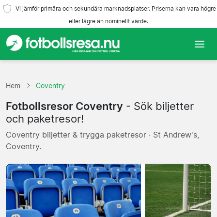
Vi jämför primära och sekundära marknadsplatser. Priserna kan vara högre
eller lägre än nominellt värde.
Hem
Hem
Coventry
Lag
Fotbollsresor Coventry
- Sök biljetter
Ligor
och paketresor!
Coventry biljetter & trygga paketresor · St Andrew's,
Resebyråer
Coventry.