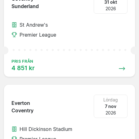
31 okt
Sunderland
2026
St Andrew's
Premier League
PRIS FRÅN
4 851 kr
Lördag
Everton
7 nov
Coventry
2026
Hill Dickinson Stadium
Premier League