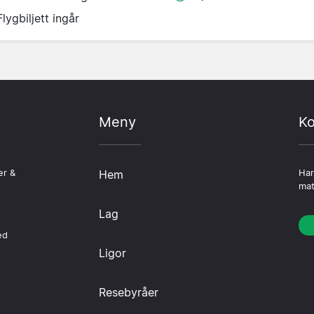
Flygbiljett ingår
Meny
Ko
er &
Hem
Har
mat
Lag
ed
Ligor
Resebyråer