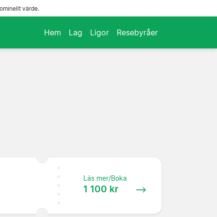
ominellt värde.
Hem
Lag
Ligor
Resebyråer
Läs mer/Boka
1 100 kr