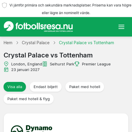
Vi jämför primära och sekundära marknadsplatser. Priserna kan vara högre
eller lägre än nominellt värde.
Hem
Hem
Crystal Palace
Crystal Palace vs Tottenham
Crystal Palace vs Tottenham
Lag
London, England
Selhurst Park
Premier League
Ligor
23 januari 2027
Resebyråer
Visa alla
Endast biljett
Paket med hotell
Paket med hotell & flyg