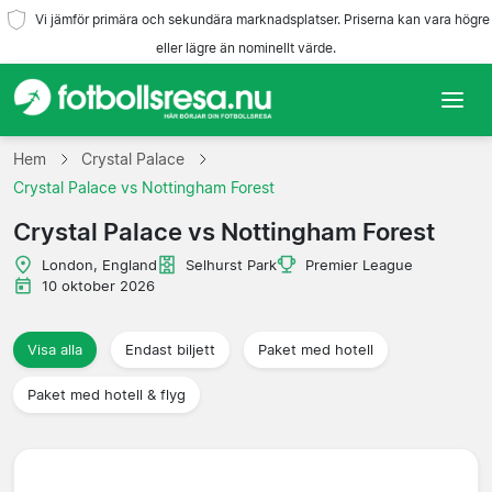
Vi jämför primära och sekundära marknadsplatser. Priserna kan vara högre
eller lägre än nominellt värde.
Hem
Hem
Crystal Palace
Crystal Palace vs Nottingham Forest
Lag
Crystal Palace vs Nottingham Forest
Ligor
London, England
Selhurst Park
Premier League
10 oktober 2026
Resebyråer
Visa alla
Endast biljett
Paket med hotell
Paket med hotell & flyg