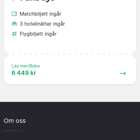
Matchbiljett ingår
3 hotellnätter ingår
Flygbiljett ingår
Läs mer/Boka
6 449 kr
Om oss