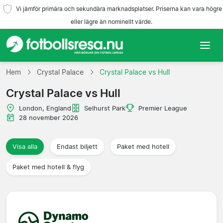
Vi jämför primära och sekundära marknadsplatser. Priserna kan vara högre
eller lägre än nominellt värde.
Hem
Hem
Crystal Palace
Crystal Palace vs Hull
Crystal Palace vs Hull
Lag
London, England
Selhurst Park
Premier League
Ligor
28 november 2026
Resebyråer
Visa alla
Endast biljett
Paket med hotell
Paket med hotell & flyg