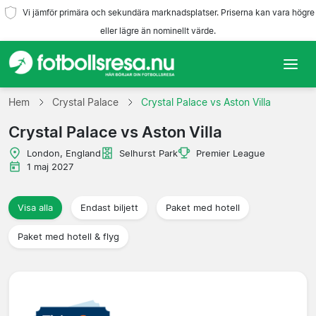
Vi jämför primära och sekundära marknadsplatser. Priserna kan vara högre
eller lägre än nominellt värde.
Hem
Hem
Crystal Palace
Crystal Palace vs Aston Villa
Crystal Palace vs Aston Villa
Lag
London, England
Selhurst Park
Premier League
Ligor
1 maj 2027
Resebyråer
Visa alla
Endast biljett
Paket med hotell
Paket med hotell & flyg