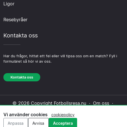
Ligor
Resebyråer
Kontakta oss
Har du frågor, hittat ett fel eller vill tipsa oss om en match? Fyll i
formuläret så hör vi av oss.
Kontakta oss
© 2026 Copyright Fotbollsresa.nu ·
Om oss
·
Kontakta oss
·
Integritetspolicy
·
Cookiepolicy
·
Vi använder cookies
cookiepolicy
Redaktionell policy
Anpassa
Avvisa
Acceptera