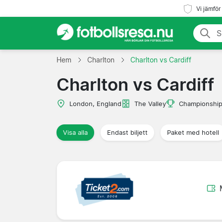
Vi jämför
Hem
Charlton
Charlton vs Cardiff
Charlton vs Cardiff
London, England
The Valley
Championshi
Visa alla
Endast biljett
Paket med hotell