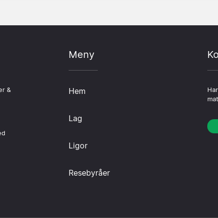
Meny
Ko
er &
Hem
Har
mat
Lag
ed
Ligor
Resebyråer