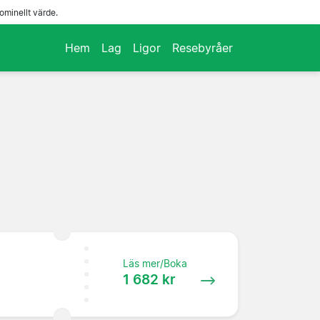
ominellt värde.
Hem
Lag
Ligor
Resebyråer
Läs mer/Boka
1 682 kr