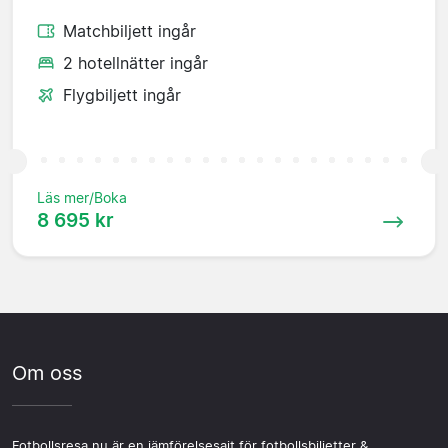
Matchbiljett ingår
2 hotellnätter ingår
Flygbiljett ingår
Läs mer/Boka
8 695 kr
Om oss
Fotbollsresa.nu är en jämförelsesajt för fotbollsbiljetter &