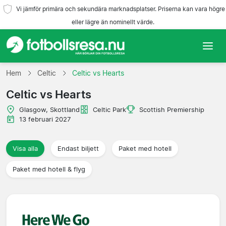
Vi jämför primära och sekundära marknadsplatser. Priserna kan vara högre
eller lägre än nominellt värde.
Hem
Hem
Celtic
Celtic vs Hearts
Celtic vs Hearts
Lag
Glasgow, Skottland
Celtic Park
Scottish Premiership
Ligor
13 februari 2027
Resebyråer
Visa alla
Endast biljett
Paket med hotell
Paket med hotell & flyg