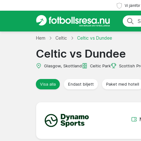
Vi jämför
Hem
Celtic
Celtic vs Dundee
Celtic vs Dundee
Glasgow, Skottland
Celtic Park
Scottish P
Visa alla
Endast biljett
Paket med hotell