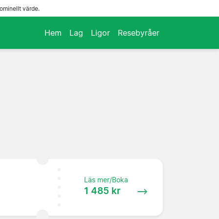
ominellt värde.
Hem
Lag
Ligor
Resebyråer
Läs mer/Boka
1 485 kr