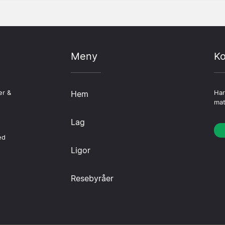
Meny
Ko
er &
Hem
Har
mat
Lag
ed
Ligor
Resebyråer