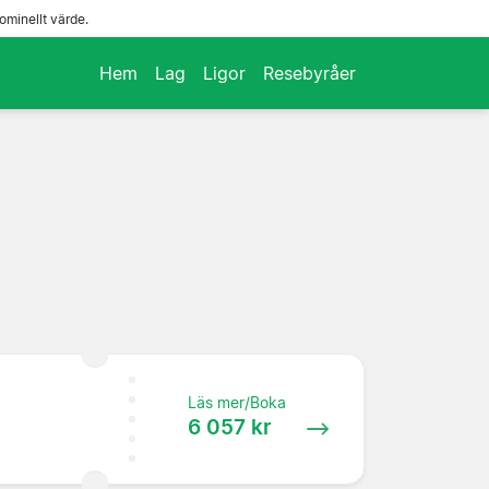
ominellt värde.
Hem
Lag
Ligor
Resebyråer
Läs mer/Boka
6 057 kr