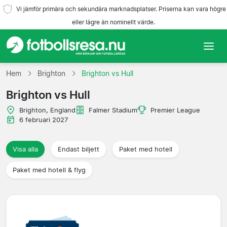
Vi jämför primära och sekundära marknadsplatser. Priserna kan vara högre
eller lägre än nominellt värde.
Hem
Hem
Brighton
Brighton vs Hull
Brighton vs Hull
Lag
Brighton, England
Falmer Stadium
Premier League
Ligor
6 februari 2027
Resebyråer
Visa alla
Endast biljett
Paket med hotell
Paket med hotell & flyg