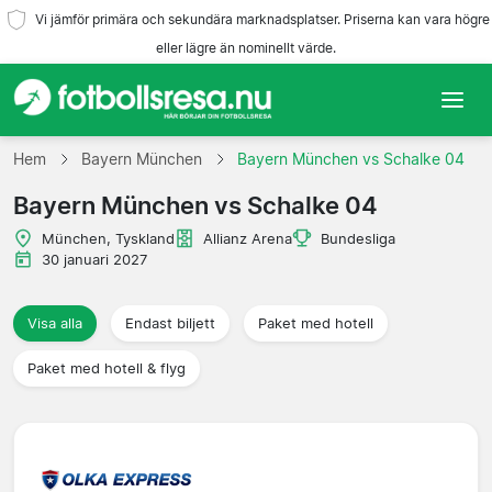
Vi jämför primära och sekundära marknadsplatser. Priserna kan vara högre
eller lägre än nominellt värde.
Hem
Hem
Bayern München
Bayern München vs Schalke 04
Bayern München vs Schalke 04
Lag
München, Tyskland
Allianz Arena
Bundesliga
Ligor
30 januari 2027
Resebyråer
Visa alla
Endast biljett
Paket med hotell
Paket med hotell & flyg