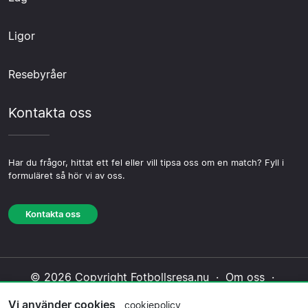
Ligor
Resebyråer
Kontakta oss
Har du frågor, hittat ett fel eller vill tipsa oss om en match? Fyll i
formuläret så hör vi av oss.
Kontakta oss
© 2026 Copyright Fotbollsresa.nu ·
Om oss
·
Kontakta oss
·
Integritetspolicy
·
Cookiepolicy
·
Vi använder cookies
cookiepolicy