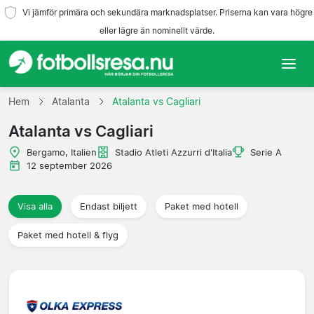
Vi jämför primära och sekundära marknadsplatser. Priserna kan vara högre
eller lägre än nominellt värde.
Hem
Hem
Atalanta
Atalanta vs Cagliari
Atalanta vs Cagliari
Lag
Bergamo, Italien
Stadio Atleti Azzurri d'Italia
Serie A
Ligor
12 september 2026
Resebyråer
Visa alla
Endast biljett
Paket med hotell
Paket med hotell & flyg