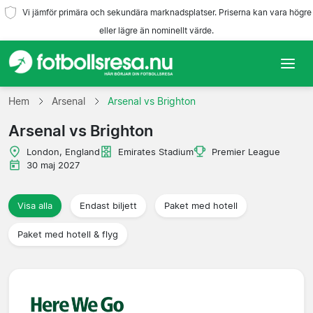
Vi jämför primära och sekundära marknadsplatser. Priserna kan vara högre
eller lägre än nominellt värde.
Hem
Hem
Arsenal
Arsenal vs Brighton
Arsenal vs Brighton
Lag
London, England
Emirates Stadium
Premier League
Ligor
30 maj 2027
Resebyråer
Visa alla
Endast biljett
Paket med hotell
Paket med hotell & flyg