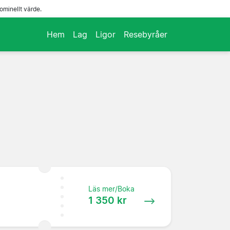
ominellt värde.
Hem
Lag
Ligor
Resebyråer
Läs mer/Boka
1 350 kr