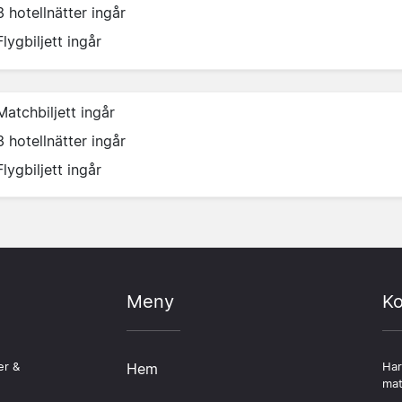
3 hotellnätter ingår
Flygbiljett ingår
Matchbiljett ingår
3 hotellnätter ingår
Flygbiljett ingår
Meny
Ko
er &
Hem
Har
mat