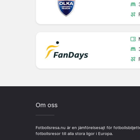
Om oss
Fotbollsresa.nu är en jämförelsesajt för fotbollsbiljett
fotbollsresor till alla stora ligor i Europa.