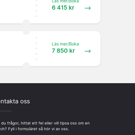
Läs mer/Boka
6 415 kr
Läs mer/Boka
7 850 kr
ntakta oss
 du frågor, hittat ett fel eller vill tipsa oss om en
ch? Fyll i formuläret så hör vi av oss.